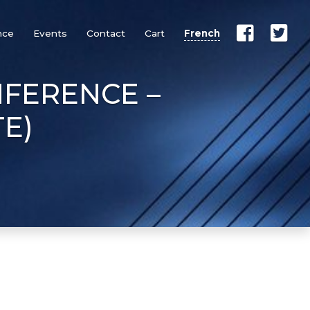
nce
Events
Contact
Cart
French
FERENCE –
TE)