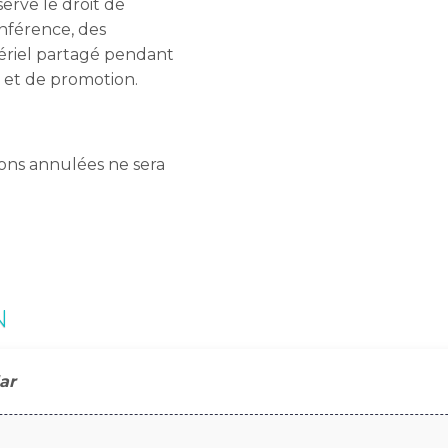
erve le droit de
onférence, des
tériel partagé pendant
 et de promotion.
ons annulées ne sera
N
ar