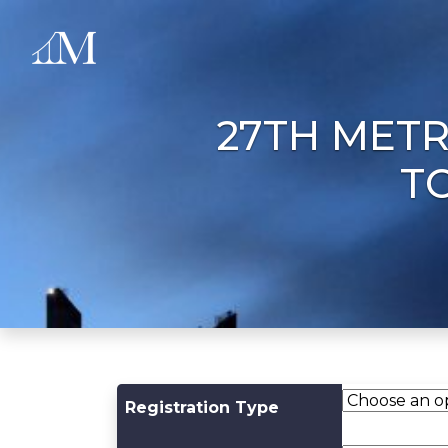
27TH MET
TO
Registration Type