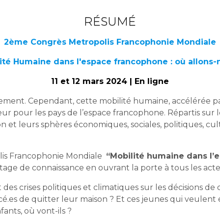
RÉSUMÉ
2ème Congrès Metropolis Francophonie Mondiale
it
é
Humaine dans l'espace francophone : o
ù
allons-
11 et 12 mars 2024 | En ligne
ement. Cependant, cette mobilité humaine, accélérée pa
r pour les pays de l’espace francophone. Répartis sur les
on et leurs sphères économiques, sociales, politiques, cul
olis Francophonie Mondiale
“Mobilité humaine dans l’e
age de connaissance en ouvrant la porte à tous les act
 des crises politiques et climatiques sur les décisions d
cé.es de quitter leur maison ? Et ces jeunes qui veulent 
ants, où vont-ils ?