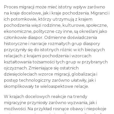
Proces migracji może mieć istotny wpływ zarówno
na kraje docelowe, jak i kraje pochodzenia. Migranci i
ich potomkowie, którzy utrzymują z krajem
pochodzenia więzi rodzinne, kulturowe, społeczne,
ekonomiczne, polityczne czy inne, są określani jako
członkowie diaspor. Odmienne doświadczenia
historyczne i narracje rozmaitych grup diaspory
przyczyniły się do istotnych różnic w ich bieżących
relacjach z krajami pochodzenia i wzorcach
kształtowania tożsamości tych grup w przybranych
ojczyznach. Zmieniające się ostatnich
dziesięcioleciach wzorce migracji, globalizacja i
postęp technologiczny zarówno ułatwiły, jak i
skomplikowały te wieloaspektowe relacje.
W krajach docelowych reakcje na trendy
migracyjne przyniosły zarówno wyzwania, jak i
możliwości. Na przykład rosnące obawy i niepokoje