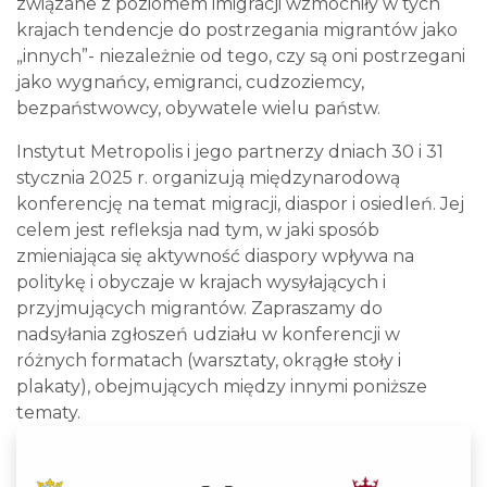
związane z poziomem imigracji wzmocniły w tych
krajach tendencje do postrzegania migrantów jako
„innych”- niezależnie od tego, czy są oni postrzegani
jako wygnańcy, emigranci, cudzoziemcy,
bezpaństwowcy, obywatele wielu państw.
Instytut Metropolis i jego partnerzy dniach 30 i 31
stycznia 2025 r. organizują międzynarodową
konferencję na temat migracji, diaspor i osiedleń. Jej
celem jest refleksja nad tym, w jaki sposób
zmieniająca się aktywność diaspory wpływa na
politykę i obyczaje w krajach wysyłających i
przyjmujących migrantów. Zapraszamy do
nadsyłania zgłoszeń udziału w konferencji w
różnych formatach (warsztaty, okrągłe stoły i
plakaty), obejmujących między innymi poniższe
tematy.