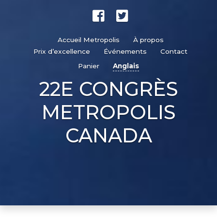
Accueil Metropolis
À propos
Prix d’excellence
Événements
Contact
Panier
Anglais
22E CONGRÈS
METROPOLIS
CANADA