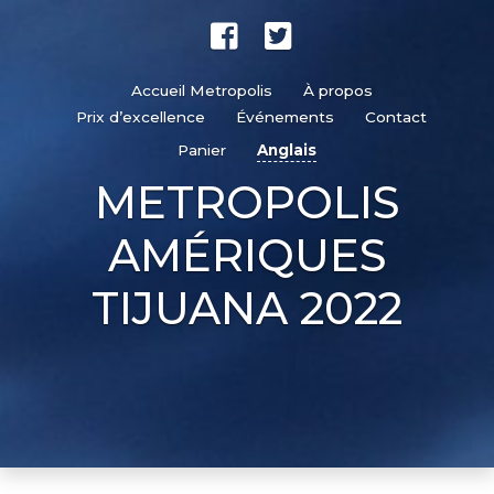
Accueil Metropolis
À propos
Prix d’excellence
Événements
Contact
Panier
Anglais
METROPOLIS
AMÉRIQUES
TIJUANA 2022